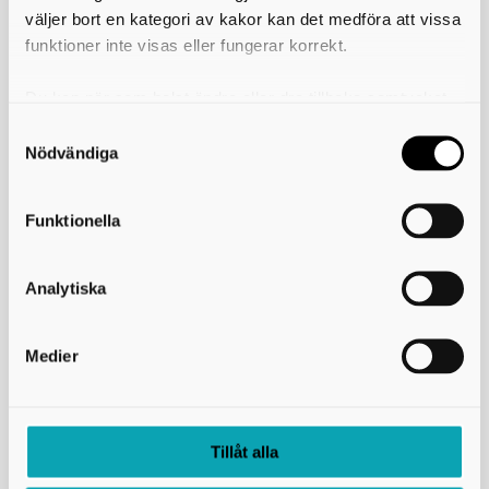
väljer bort en kategori av kakor kan det medföra att vissa
funktioner inte visas eller fungerar korrekt.
Du kan när som helst ändra eller dra tillbaka samtycket
för vilka kakor du tillåter. Det görs på vår sida om
användning av kakor som du hittar längst ner på sidan
Nödvändiga
Funktionella
Analytiska
Medier
Skriv ut
Tillåt alla
Gymnasium Skövde