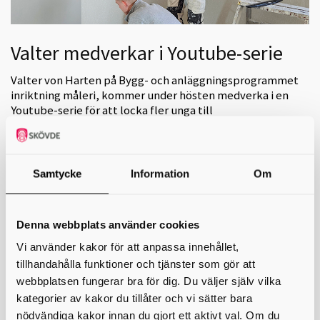
Valter medverkar i Youtube-serie
Valter von Harten på Bygg- och anläggningsprogrammet
inriktning måleri, kommer under hösten medverka i en
Youtube-serie för att locka fler unga till
måleriutbildningen.
Valter och en elev från ett gymnasium i Halmstad kommer vara
huvudpersoner i serien. Tanken är att visa måleriutbildningen och
Samtycke
Information
Om
dess vardag, och på så sätt locka fler att söka till måleriutbildningen.
Serien startar i augusti 2025.
Här kan du läsa om måleriutbildningen på Kavelbro
Denna webbplats använder cookies
Bild nedan: Instruktioner ges från filmteamet om hur tagningen kommer
Vi använder kakor för att anpassa innehållet,
att göras.
tillhandahålla funktioner och tjänster som gör att
webbplatsen fungerar bra för dig. Du väljer själv vilka
kategorier av kakor du tillåter och vi sätter bara
nödvändiga kakor innan du gjort ett aktivt val. Om du