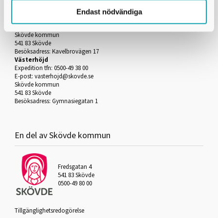
Kavelbro
Endast nödvändiga
Expedition tfn: 0500-49 75 00
E-post:
kavelbro@skovde.se
Skövde kommun
541 83 Skövde
Besöksadress: Kavelbrovägen 17
Västerhöjd
Expedition tfn: 0500-49 38 00
E-post:
vasterhojd@skovde.se
Skövde kommun
541 83 Skövde
Besöksadress: Gymnasiegatan 1
En del av Skövde kommun
Fredsgatan 4
541 83 Skövde
0500-49 80 00
Tillgänglighetsredogörelse