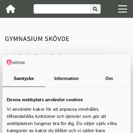
Startsida
Kavelbro
Program på Kavelbro
Kontakta oss
Samtycke
Information
Om
Program på Kavelbro
I menyn till vänster hittar du direktlänkar till alla program
på Kavelbro.
Denna webbplats använder cookies
Vi använder kakor för att anpassa innehållet,
Skriv ut
tillhandahålla funktioner och tjänster som gör att
webbplatsen fungerar bra för dig. Du väljer själv vilka
kategorier av kakor du tillåter och vi sätter bara