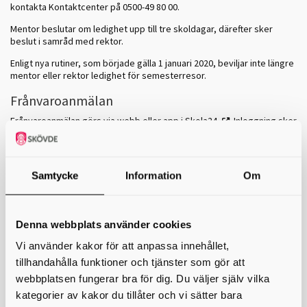
kontakta Kontaktcenter på 0500-49 80 00.
Mentor beslutar om ledighet upp till tre skoldagar, därefter sker
beslut i samråd med rektor.
Enligt nya rutiner, som började gälla 1 januari 2020, beviljar inte längre
mentor eller rektor ledighet för semesterresor.
Frånvaroanmälan
Frånvaroanmälan görs via webb eller app i Skola24
. Inloggning sker
med hjälp av e-legitimation. Om du inte har det kan du kontakta skolan
så hjälper de dig att få tillgång till skola24.
Om elev blir sjuk under dagen kontaktas mentor eller skolsköterska.
Samtycke
Information
Om
Vid längre sjukfrånvaro - eller upprepad sådan - ska mentor kontakta
eleven och vårdnadshavare.
Denna webbplats använder cookies
Oanmäld frånvaro
Vi använder kakor för att anpassa innehållet,
Enligt skollagen 15 kap. 16 §, är skolan skyldig att informera
vårdnadshavare om en elev uteblir från skolan utan giltig anledning.
tillhandahålla funktioner och tjänster som gör att
Vid oanmäld frånvaro ska mentor kontakta elev/vårdnadshavare för
webbplatsen fungerar bra för dig. Du väljer själv vilka
att reda ut orsaken till frånvaron. Vid upprepad oanmäld frånvaro
kategorier av kakor du tillåter och vi sätter bara
kontaktar mentor elevhälsan, för att vidare utreda orsaken till