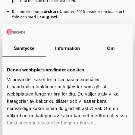
på att få busskortet till skolstarten.
Du som ska börja
årskurs 1
hösten 2026 ansöker om busskort
från och med
17 augusti.
Vem kan använda e-tjänsten?
Du kan använda e-tjänsten om du:
Samtycke
Information
Om
går på Gymnasium Skövde, Kavelbro eller Västerhöjd
är folkbokförd i Skövde kommun och går på en fristående
gymnasieskola i Skövde
Denna webbplats använder cookies
går i anpassad gymnasieskola i Skövde men är folkbokförd i en
Vi använder kakor för att anpassa innehållet,
annan
kommun
tillhandahålla funktioner och tjänster som gör att
webbplatsen fungerar bra för dig. Du väljer själv vilka
Ansök om busskort här
(öppnar 11 maj)
kategorier av kakor du tillåter och vi sätter bara
nödvändiga kakor innan du gjort ett aktivt val. Om du
Du ansöker på annat sätt om du:
väljer bort en kategori av kakor kan det medföra att vissa
är folkbokförd i en annan kommun och går på en fristående
funktioner inte visas eller fungerar korrekt.
gymnasieskola i Skövde – då ansöker du direkt hos skolan