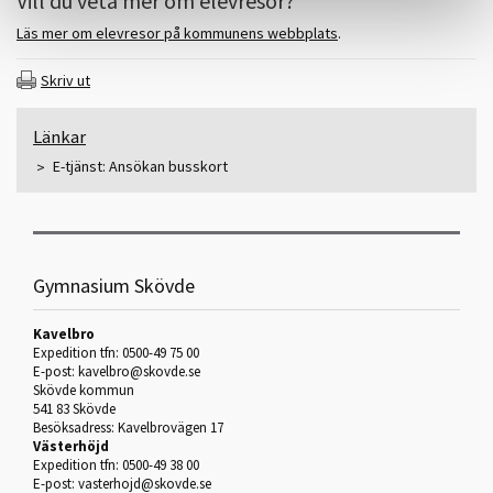
Vill du veta mer om elevresor?
Läs mer om elevresor på kommunens webbplats
.
Skriv ut
Länkar
E-tjänst: Ansökan busskort
Gymnasium Skövde
Kavelbro
Expedition tfn: 0500-49 75 00
E-post:
kavelbro@skovde.se
Skövde kommun
541 83 Skövde
Besöksadress: Kavelbrovägen 17
Västerhöjd
Expedition tfn: 0500-49 38 00
E-post:
vasterhojd@skovde.se