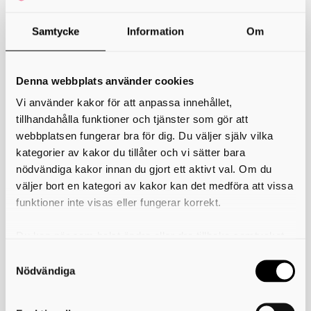
Samtycke
Information
Om
Hotell, restaurang och bageri
För dig som gillar att laga mat och servera.
Denna webbplats använder cookies
Det här programmet passar dig som vill arbeta med matlagning,
Vi använder kakor för att anpassa innehållet,
bakning och livsmedel. Du får lära dig att arbeta med service inom
hotell, restaurang och storkök.
tillhandahålla funktioner och tjänster som gör att
webbplatsen fungerar bra för dig. Du väljer själv vilka
Du får bland annat lära dig:
kategorier av kakor du tillåter och vi sätter bara
använda stekbord, ugnar och annan köksutrustning
nödvändiga kakor innan du gjort ett aktivt val. Om du
hantera olika matvaror på ett hygieniskt och säkert sätt
väljer bort en kategori av kakor kan det medföra att vissa
baka och laga vanligt förekommande förrätter, varmrätter och
efterrätter
funktioner inte visas eller fungerar korrekt.
vad du behöver äta för att må bra
duknings- och serveringsregler
Du kan när som helst ändra eller dra tillbaka samtycket
att städa och diska i köks- och serveringslokaler
tvätt och klädvård
för vilka kakor du tillåter. Det görs på vår sida om
Skriv ut
Senast uppdaterad : 2026-02-02
användning av kakor som du hittar längst ner på sidan
Nödvändiga